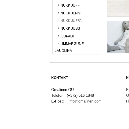
NUKK JUFF
NUKK JENNI
NUKK JUFFA
NUKK JUSS
ILUPADI
ÜMMARGUNE
LAUDLINA
KONTAKT
K
Omalinen OÜ
E
Telefon: (+372) 516 1848
O
E-Post:
info@omalinen.com
H