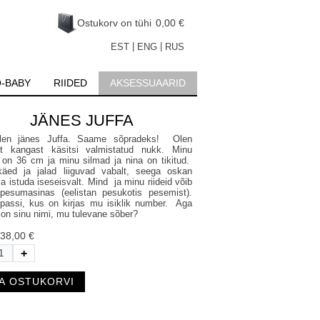
Ostukorv on tühi
0,00 €
|
|
EST
ENG
RUS
-BABY
RIIDED
AKSESSUAARID
JÄNES JUFFA
olen jänes Juffa. Saame sõpradeks! Olen
st kangast käsitsi valmistatud nukk. Minu
 on 36 cm ja minu silmad ja nina on tikitud.
äed ja jalad liiguvad vabalt, seega oskan
ja istuda iseseisvalt. Mind ja minu riideid võib
pesumasinas (eelistan pesukotis pesemist).
assi, kus on kirjas mu isiklik number. Aga
 on sinu nimi, mu tulevane sõber?
38,00 €
+