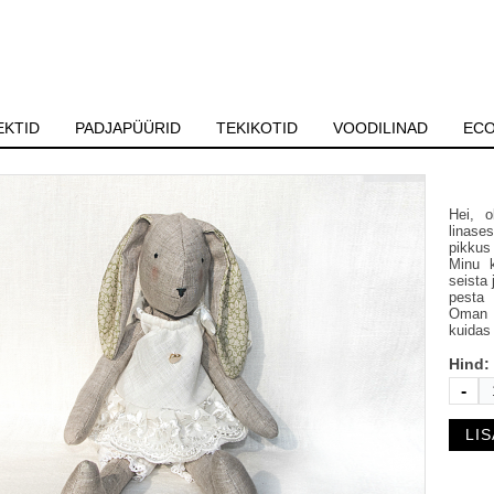
KTID
PADJAPÜÜRID
TEKIKOTID
VOODILINAD
ECO
Hei, 
linase
pikkus
Minu k
seista 
pesta 
Oman p
kuidas
Hind:
-