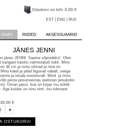
Ostukorv on tühi
0,00 €
|
|
EST
ENG
RUS
-BABY
RIIDED
AKSESSUAARID
JÄNES JENNI
len jänes JENNI. Saame sõpradeks! Olen
st kangast käsitsi valmistatud nukk. Minu
 on 36 cm ja minu silmad ja nina on
. Minu käed ja jalad liiguvad vabalt, seega
eista ja istuda iseseisvalt. Mind ja minu
 võib pesta pesumasinas (eelistan pesukotis
st). Oman passi, kus on kirjas mu isiklik
. Aga kuidas on sinu nimi, mu tulevane
38,00 €
+