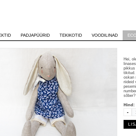
KTID
PADJAPÜÜRID
TEKIKOTID
VOODILINAD
ECO
Hei, o
linase
pikkus
tikitud
oskan s
riideid
pesemi
number
sõber?
Hind:
-