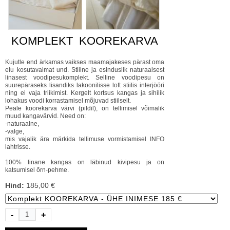
KOMPLEKT KOOREKARVA
Kujutle end ärkamas vaikses maamajakeses pärast oma
elu kosutavaimat und. Stiilne ja esinduslik naturaalsest
linasest voodipesukomplekt. Selline voodipesu on
suurepäraseks lisandiks lakoonilisse loft stiilis interjööri
ning ei vaja triikimist. Kergelt kortsus kangas ja sihilik
lohakus voodi korrastamisel mõjuvad stiilselt.
Peale koorekarva värvi (pildil), on tellimisel võimalik
muud kangavärvid. Need on:
-naturaalne,
-valge,
mis vajalik ära märkida tellimuse vormistamisel INFO
lahtrisse.
100% linane kangas on läbinud kivipesu ja on
katsumisel õrn-pehme.
Hind:
185,00 €
-
+